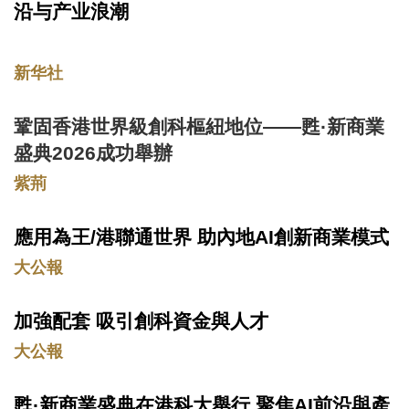
Area
沿与产业浪潮
新华社
鞏固香港世界級創科樞紐地位——甦·新商業
Text
Area
盛典2026成功舉辦
紫荊
應用為王/港聯通世界 助內地AI創新商業模式
Text
Area
大公報
加強配套 吸引創科資金與人才
Text
Area
大公報
甦·新商業盛典在港科大舉行 聚焦AI前沿與產
Text