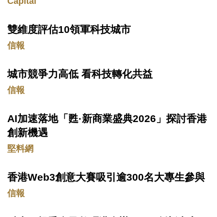
Capital
雙維度評估10領軍科技城市
Text
Area
信報
城市競爭力高低 看科技轉化共益
Text
Area
信報
AI加速落地「甦·新商業盛典2026」探討香港
Text
Area
創新機遇
堅料網
香港Web3創意大賽吸引逾300名大專生參與
Text
Area
信報