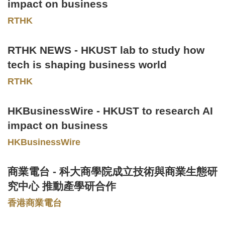
Area
impact on business
RTHK
RTHK NEWS - HKUST lab to study how
Text
Area
tech is shaping business world
RTHK
HKBusinessWire - HKUST to research AI
Text
Area
impact on business
HKBusinessWire
商業電台 - 科大商學院成立技術與商業生態研
Text
Area
究中心 推動產學研合作
香港商業電台