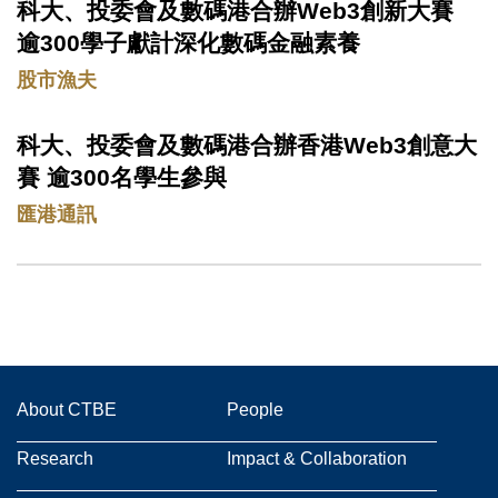
科大、投委會及數碼港合辦Web3創新大賽
Text
Area
逾300學子獻計深化數碼金融素養
股市漁夫
科大、投委會及數碼港合辦香港Web3創意大
Text
Area
賽 逾300名學生參與
匯港通訊
Main
About CTBE
People
navigation
Research
Impact & Collaboration